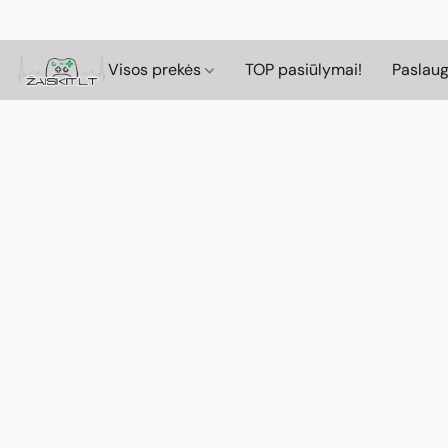
Visos prekės
TOP pasiūlymai!
Paslau