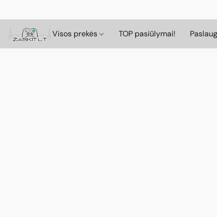
Visos prekės
TOP pasiūlymai!
Paslau