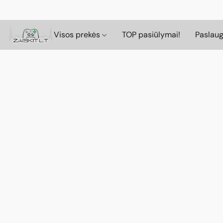
Visos prekės
TOP pasiūlymai!
Paslau