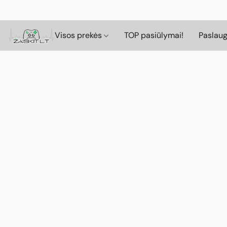
Visos prekės
TOP pasiūlymai!
Paslau