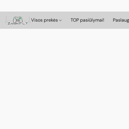
Visos prekės
TOP pasiūlymai!
Paslau