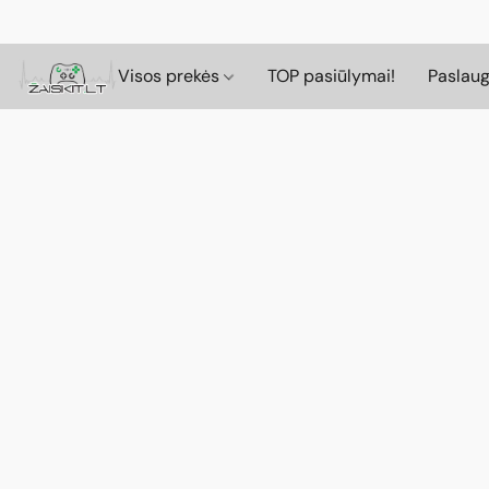
Visos prekės
TOP pasiūlymai!
Paslau