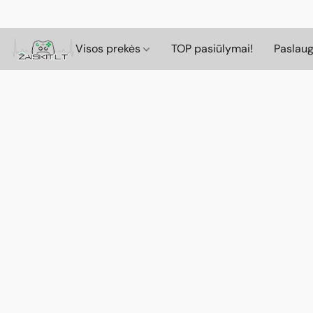
Visos prekės
TOP pasiūlymai!
Paslau