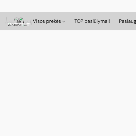
Visos prekės
TOP pasiūlymai!
Paslau